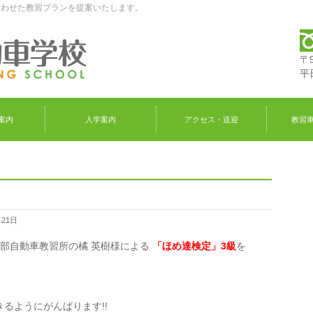
合わせた教習プランを提案いたします。
〒
平日
案内
入学案内
アクセス・送迎
教習
月21日
南部自動車教習所の橘 英樹様による
「ほめ達検定」3級
を
るようにがんばります!!