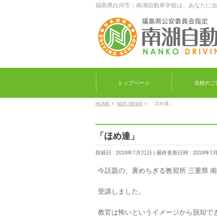
福島県白河市｜南湖自動車学校は、あなたに
トップページ
当校のご
HOME
»
NDS NEWS
»
「ほめ達」
「ほめ達」
投稿日 : 2018年7月21日
最終更新日時 : 2018年7
今話題の、褒めちぎる教習所 三重県 
受講しました。
教官は怖いというイメージから脱却でき